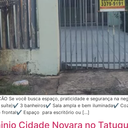
Se você busca espaço, praticidade e segurança na nego
 suíte)✔️ 3 banheiros✔️ Sala ampla e bem iluminada✔️ Coz
frontal✔️ Espaço para escritório ou […]
nio Cidade Novara no Tatuqu