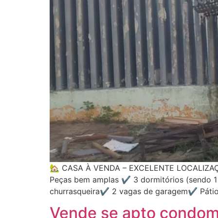
🏡 CASA À VENDA – EXCELENTE LOCALIZAÇÃO 
Peças bem amplas ✔️ 3 dormitórios (sendo 1
churrasqueira✔️ 2 vagas de garagem✔️ Pátio 
Vende se apto condomi