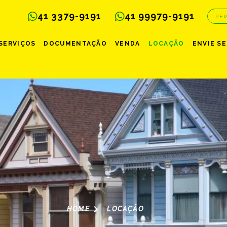
41 3379-9191
41 99979-9191
PE
SERVIÇOS
DOCUMENTAÇÃO
VENDA
LOCAÇÃO
ENVIE S
HOME
LOCAÇÃO